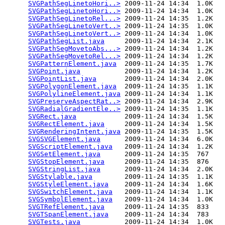
SVGPathSegLinetoHori..>
 2009-11-24 14:34  1.0K  

SVGPathSegLinetoHori..>
 2009-11-24 14:34  1.0K  

SVGPathSegLinetoRel...>
 2009-11-24 14:35  1.2K  

SVGPathSegLinetoVert..>
 2009-11-24 14:35  1.0K  

SVGPathSegLinetoVert..>
 2009-11-24 14:34  1.0K  

SVGPathSegList.java
     2009-11-24 14:34  2.1K  

SVGPathSegMovetoAbs...>
 2009-11-24 14:34  1.2K  

SVGPathSegMovetoRel...>
 2009-11-24 14:34  1.2K  

SVGPatternElement.java
  2009-11-24 14:35  1.7K  

SVGPoint.java
           2009-11-24 14:34  1.2K  

SVGPointList.java
       2009-11-24 14:34  2.0K  

SVGPolygonElement.java
  2009-11-24 14:35  1.1K  

SVGPolylineElement.java
 2009-11-24 14:34  1.1K  

SVGPreserveAspectRat..>
 2009-11-24 14:34  2.9K  

SVGRadialGradientEle..>
 2009-11-24 14:35  1.1K  

SVGRect.java
            2009-11-24 14:34  1.5K  

SVGRectElement.java
     2009-11-24 14:34  1.5K  

SVGRenderingIntent.java
 2009-11-24 14:35  1.5K  

SVGSVGElement.java
      2009-11-24 14:34  6.0K  

SVGScriptElement.java
   2009-11-24 14:34  1.2K  

SVGSetElement.java
      2009-11-24 14:35  767   

SVGStopElement.java
     2009-11-24 14:35  876   

SVGStringList.java
      2009-11-24 14:34  2.0K  

SVGStylable.java
        2009-11-24 14:35  1.1K  

SVGStyleElement.java
    2009-11-24 14:34  1.6K  

SVGSwitchElement.java
   2009-11-24 14:34  1.1K  

SVGSymbolElement.java
   2009-11-24 14:34  1.0K  

SVGTRefElement.java
     2009-11-24 14:35  833   

SVGTSpanElement.java
    2009-11-24 14:34  783   

SVGTests.java
           2009-11-24 14:34  1.0K  
