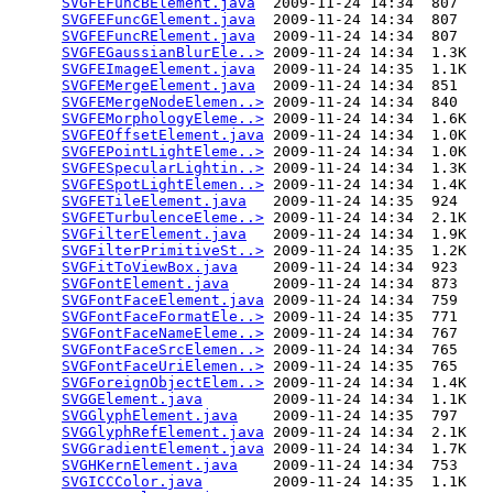
SVGFEFuncBElement.java
  2009-11-24 14:34  807   

SVGFEFuncGElement.java
  2009-11-24 14:34  807   

SVGFEFuncRElement.java
  2009-11-24 14:34  807   

SVGFEGaussianBlurEle..>
 2009-11-24 14:34  1.3K  

SVGFEImageElement.java
  2009-11-24 14:35  1.1K  

SVGFEMergeElement.java
  2009-11-24 14:34  851   

SVGFEMergeNodeElemen..>
 2009-11-24 14:34  840   

SVGFEMorphologyEleme..>
 2009-11-24 14:34  1.6K  

SVGFEOffsetElement.java
 2009-11-24 14:34  1.0K  

SVGFEPointLightEleme..>
 2009-11-24 14:34  1.0K  

SVGFESpecularLightin..>
 2009-11-24 14:34  1.3K  

SVGFESpotLightElemen..>
 2009-11-24 14:34  1.4K  

SVGFETileElement.java
   2009-11-24 14:35  924   

SVGFETurbulenceEleme..>
 2009-11-24 14:34  2.1K  

SVGFilterElement.java
   2009-11-24 14:34  1.9K  

SVGFilterPrimitiveSt..>
 2009-11-24 14:35  1.2K  

SVGFitToViewBox.java
    2009-11-24 14:34  923   

SVGFontElement.java
     2009-11-24 14:34  873   

SVGFontFaceElement.java
 2009-11-24 14:34  759   

SVGFontFaceFormatEle..>
 2009-11-24 14:35  771   

SVGFontFaceNameEleme..>
 2009-11-24 14:34  767   

SVGFontFaceSrcElemen..>
 2009-11-24 14:34  765   

SVGFontFaceUriElemen..>
 2009-11-24 14:35  765   

SVGForeignObjectElem..>
 2009-11-24 14:34  1.4K  

SVGGElement.java
        2009-11-24 14:34  1.1K  

SVGGlyphElement.java
    2009-11-24 14:35  797   

SVGGlyphRefElement.java
 2009-11-24 14:34  2.1K  

SVGGradientElement.java
 2009-11-24 14:34  1.7K  

SVGHKernElement.java
    2009-11-24 14:34  753   

SVGICCColor.java
        2009-11-24 14:35  1.1K  
