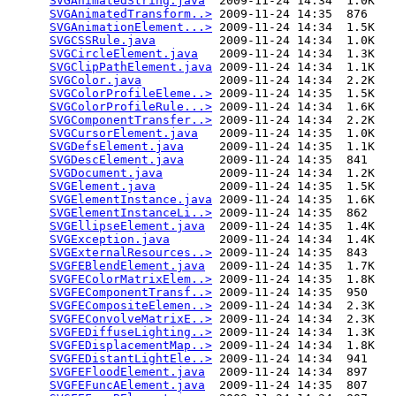
SVGAnimatedString.java
  2009-11-24 14:34  1.0K  

SVGAnimatedTransform..>
 2009-11-24 14:35  876   

SVGAnimationElement...>
 2009-11-24 14:34  1.5K  

SVGCSSRule.java
         2009-11-24 14:34  1.0K  

SVGCircleElement.java
   2009-11-24 14:34  1.3K  

SVGClipPathElement.java
 2009-11-24 14:34  1.1K  

SVGColor.java
           2009-11-24 14:34  2.2K  

SVGColorProfileEleme..>
 2009-11-24 14:35  1.5K  

SVGColorProfileRule...>
 2009-11-24 14:34  1.6K  

SVGComponentTransfer..>
 2009-11-24 14:34  2.2K  

SVGCursorElement.java
   2009-11-24 14:35  1.0K  

SVGDefsElement.java
     2009-11-24 14:35  1.1K  

SVGDescElement.java
     2009-11-24 14:35  841   

SVGDocument.java
        2009-11-24 14:34  1.2K  

SVGElement.java
         2009-11-24 14:35  1.5K  

SVGElementInstance.java
 2009-11-24 14:35  1.6K  

SVGElementInstanceLi..>
 2009-11-24 14:35  862   

SVGEllipseElement.java
  2009-11-24 14:35  1.4K  

SVGException.java
       2009-11-24 14:34  1.4K  

SVGExternalResources..>
 2009-11-24 14:35  843   

SVGFEBlendElement.java
  2009-11-24 14:35  1.7K  

SVGFEColorMatrixElem..>
 2009-11-24 14:35  1.8K  

SVGFEComponentTransf..>
 2009-11-24 14:35  950   

SVGFECompositeElemen..>
 2009-11-24 14:34  2.3K  

SVGFEConvolveMatrixE..>
 2009-11-24 14:34  2.3K  

SVGFEDiffuseLighting..>
 2009-11-24 14:34  1.3K  

SVGFEDisplacementMap..>
 2009-11-24 14:34  1.8K  

SVGFEDistantLightEle..>
 2009-11-24 14:34  941   

SVGFEFloodElement.java
  2009-11-24 14:34  897   

SVGFEFuncAElement.java
  2009-11-24 14:35  807   
