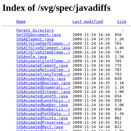
Index of /svg/spec/javadiffs
Name
Last modified
Size
Parent Directory
                             -   

GetSVGDocument.java
     2009-11-24 14:34  856   

SVGAElement.java
        2009-11-24 14:35  1.2K  

SVGAltGlyphDefElemen..>
 2009-11-24 14:34  765   

SVGAltGlyphElement.java
 2009-11-24 14:35  1.4K  

SVGAltGlyphItemEleme..>
 2009-11-24 14:34  767   

SVGAngle.java
           2009-11-24 14:35  2.5K  

SVGAnimateColorEleme..>
 2009-11-24 14:34  785   

SVGAnimateElement.java
  2009-11-24 14:34  775   

SVGAnimateMotionElem..>
 2009-11-24 14:34  787   

SVGAnimateTransformE..>
 2009-11-24 14:35  793   

SVGAnimatedAngle.java
   2009-11-24 14:34  828   

SVGAnimatedBoolean.java
 2009-11-24 14:35  1.1K  

SVGAnimatedEnumerati..>
 2009-11-24 14:35  1.1K  

SVGAnimatedInteger.java
 2009-11-24 14:34  1.0K  

SVGAnimatedLength.java
  2009-11-24 14:34  834   

SVGAnimatedLengthLis..>
 2009-11-24 14:34  858   

SVGAnimatedNumber.java
  2009-11-24 14:34  1.0K  

SVGAnimatedNumberLis..>
 2009-11-24 14:34  858   

SVGAnimatedPathData...>
 2009-11-24 14:34  1.1K  

SVGAnimatedPoints.java
  2009-11-24 14:34  862   

SVGAnimatedPreserveA..>
 2009-11-24 14:35  912   

SVGAnimatedRect.java
    2009-11-24 14:34  822   
